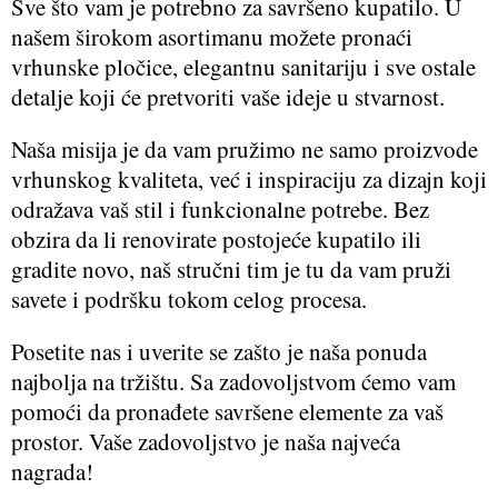
Sve što vam je potrebno za savršeno kupatilo. U
našem širokom asortimanu možete pronaći
vrhunske pločice, elegantnu sanitariju i sve ostale
detalje koji će pretvoriti vaše ideje u stvarnost.
Naša misija je da vam pružimo ne samo proizvode
vrhunskog kvaliteta, već i inspiraciju za dizajn koji
odražava vaš stil i funkcionalne potrebe. Bez
obzira da li renovirate postojeće kupatilo ili
gradite novo, naš stručni tim je tu da vam pruži
savete i podršku tokom celog procesa.
Posetite nas i uverite se zašto je naša ponuda
najbolja na tržištu. Sa zadovoljstvom ćemo vam
pomoći da pronađete savršene elemente za vaš
prostor. Vaše zadovoljstvo je naša najveća
nagrada!